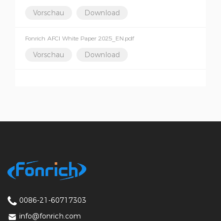
Vorschau
Download
Fonrich AFCI White Paper 2025_EN.pdf
Vorschau
Download
0086-21-60717303
info@fonrich.com