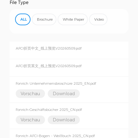
File Type
ALL
Brochure
White Paper
Video
AFCI折页中文_线上预览V20260509.pdf
AFCI折页英文_线上预览V20260509.pdf
Fonrich Unternehmensbroschüre 2025_EN.pdf
Vorschau
Download
Fonrich-Geschäftsbücher 2025_CN.pdf
Vorschau
Download
Fonrich AFCI-Bogen - Weißbuch 2025_CN.pdf